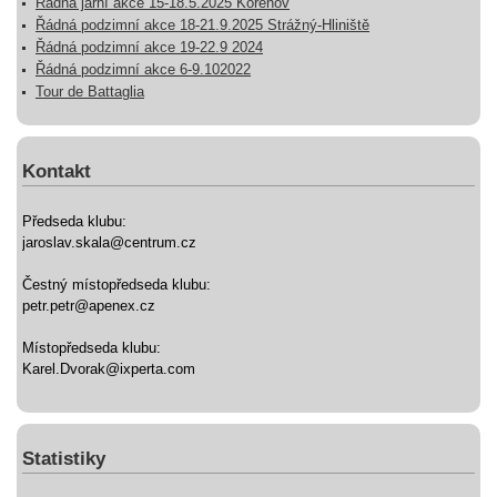
Řádná jarní akce 15-18.5.2025 Kořenov
Řádná podzimní akce 18-21.9.2025 Strážný-Hliniště
Řádná podzimní akce 19-22.9 2024
Řádná podzimní akce 6-9.102022
Tour de Battaglia
Kontakt
Předseda klubu:
jaroslav.skala@centrum.cz
Čestný místopředseda klubu:
petr.petr@apenex.cz
Místopředseda klubu:
Karel.Dvorak@ixperta.com
Statistiky