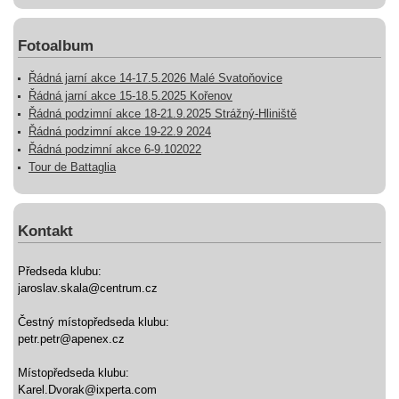
Fotoalbum
Řádná jarní akce 14-17.5.2026 Malé Svatoňovice
Řádná jarní akce 15-18.5.2025 Kořenov
Řádná podzimní akce 18-21.9.2025 Strážný-Hliniště
Řádná podzimní akce 19-22.9 2024
Řádná podzimní akce 6-9.102022
Tour de Battaglia
Kontakt
Předseda klubu:
jaroslav.skala@centrum.cz
Čestný místopředseda klubu:
petr.petr@apenex.cz
Místopředseda klubu:
Karel.Dvorak@ixperta.com