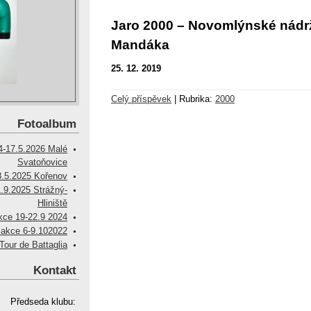
Jaro 2000 – Novomlýnské nádrž
Mandáka
25. 12. 2019
Celý příspěvek
|
Rubrika:
2000
Fotoalbum
4-17.5.2026 Malé
Svatoňovice
8.5.2025 Kořenov
.9.2025 Strážný-
Hliniště
kce 19-22.9 2024
akce 6-9.102022
Tour de Battaglia
Kontakt
Předseda klubu: