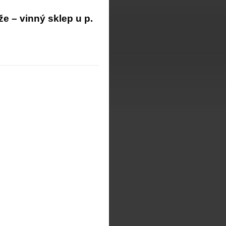
e – vinný sklep u p.