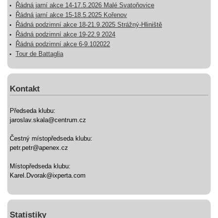
Řádná jarní akce 14-17.5.2026 Malé Svatoňovice
Řádná jarní akce 15-18.5.2025 Kořenov
Řádná podzimní akce 18-21.9.2025 Strážný-Hliniště
Řádná podzimní akce 19-22.9 2024
Řádná podzimní akce 6-9.102022
Tour de Battaglia
Kontakt
Předseda klubu:
jaroslav.skala@centrum.cz
Čestný místopředseda klubu:
petr.petr@apenex.cz
Místopředseda klubu:
Karel.Dvorak@ixperta.com
Statistiky