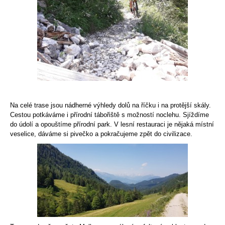
Na celé trase jsou nádherné výhledy dolů na říčku i na protější skály.
Cestou potkáváme i přírodní tábořiště s možností noclehu. Sjíždíme
do údolí a opouštíme přírodní park. V lesní restauraci je nějaká místní
veselice, dáváme si pivečko a pokračujeme zpět do civilizace.