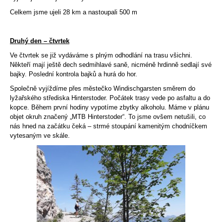
Celkem jsme ujeli 28 km a nastoupali 500 m
Druhý den – čtvrtek
Ve čtvrtek se již vydáváme s plným odhodlání na trasu všichni.
Někteří mají ještě dech sedmihlavé saně, nicméně hrdinně sedlají své
bajky. Poslední kontrola bajků a hurá do hor.
Společně vyjíždíme přes městečko Windischgarsten směrem do
lyžařského střediska Hinterstoder. Počátek trasy vede po asfaltu a do
kopce. Během první hodiny vypotíme zbytky alkoholu. Máme v plánu
objet okruh značený „MTB Hinterstoder“. To jsme ovšem netušili, co
nás hned na začátku čeká – strmé stoupání kamenitým chodníčkem
vytesaným ve skále.