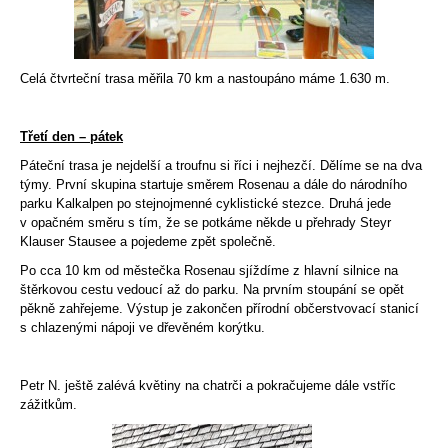
Celá čtvrteční trasa měřila 70 km a nastoupáno máme 1.630 m.
Třetí den – pátek
Páteční trasa je nejdelší a troufnu si říci i nejhezčí. Dělíme se na dva
týmy. První skupina startuje směrem Rosenau a dále do národního
parku Kalkalpen po stejnojmenné cyklistické stezce. Druhá jede
v opačném směru s tím, že se potkáme někde u přehrady Steyr
Klauser Stausee a pojedeme zpět společně.
Po cca 10 km od městečka Rosenau sjíždíme z hlavní silnice na
štěrkovou cestu vedoucí až do parku. Na prvním stoupání se opět
pěkně zahřejeme. Výstup je zakončen přírodní občerstvovací stanicí
s chlazenými nápoji ve dřevěném korýtku.
Petr N. ještě zalévá květiny na chatrči a pokračujeme dále vstříc
zážitkům.