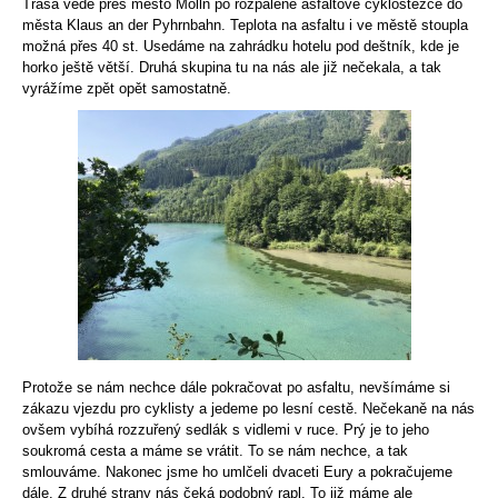
Trasa vede přes město Molln po rozpálené asfaltové cyklostezce do
města Klaus an der Pyhrnbahn. Teplota na asfaltu i ve městě stoupla
možná přes 40 st. Usedáme na zahrádku hotelu pod deštník, kde je
horko ještě větší. Druhá skupina tu na nás ale již nečekala, a tak
vyrážíme zpět opět samostatně.
Protože se nám nechce dále pokračovat po asfaltu, nevšímáme si
zákazu vjezdu pro cyklisty a jedeme po lesní cestě. Nečekaně na nás
ovšem vybíhá rozzuřený sedlák s vidlemi v ruce. Prý je to jeho
soukromá cesta a máme se vrátit. To se nám nechce, a tak
smlouváme. Nakonec jsme ho umlčeli dvaceti Eury a pokračujeme
dále. Z druhé strany nás čeká podobný rapl. To již máme ale