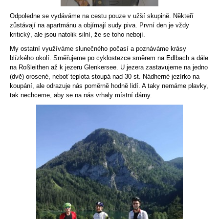
Odpoledne se vydáváme na cestu pouze v užší skupině. Někteří
zůstávají na apartmánu a objímají sudy piva. První den je vždy
kritický, ale jsou natolik silní, že se toho nebojí.
My ostatní využíváme slunečného počasí a poznáváme krásy
blízkého okolí. Směřujeme po cyklostezce směrem na Edlbach a dále
na Roßleithen až k jezeru Glenkersee. U jezera zastavujeme na jedno
(dvě) orosené, neboť teplota stoupá nad 30 st. Nádherné jezírko na
koupání, ale odrazuje nás poměrně hodně lidí. A taky nemáme plavky,
tak nechceme, aby se na nás vrhaly místní dámy.