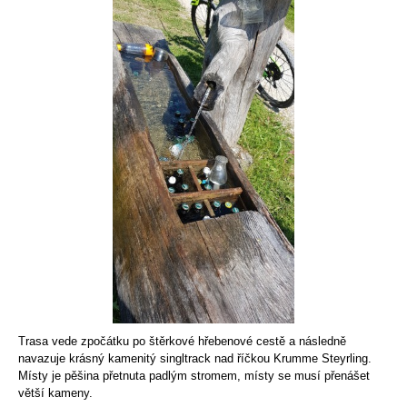
Trasa vede zpočátku po štěrkové hřebenové cestě a následně
navazuje krásný kamenitý singltrack nad říčkou Krumme Steyrling.
Místy je pěšina přetnuta padlým stromem, místy se musí přenášet
větší kameny.