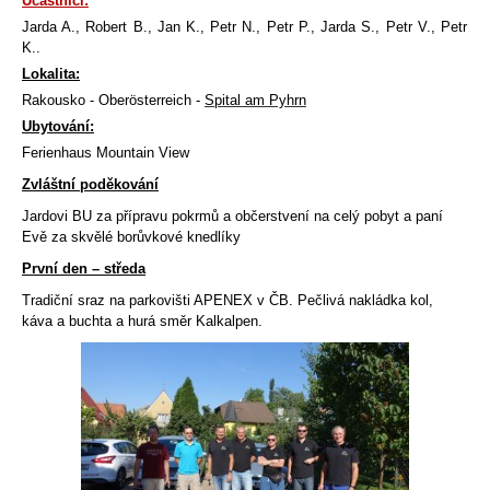
Ú
častníci:
Jarda A., Robert B., Jan K., Petr N., Petr P., Jarda S., Petr V., Petr
K..
Lokalita:
Rakousko - Oberösterreich -
Spital am Pyhrn
Ubytování:
Ferienhaus Mountain View
Zvláštní poděkování
Jardovi BU za přípravu pokrmů a občerstvení na celý pobyt a paní
Evě za skvělé borůvkové knedlíky
První den – středa
Tradiční sraz na parkovišti APENEX v ČB. Pečlivá nakládka kol,
káva a buchta a hurá směr Kalkalpen.