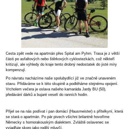
Cesta zpět vede na apartmán přes Spital am Pyhrn. Trasa je z větší
části po asfaltových nebo štěrkových cyklostezkách, což někteří
kritizují, ale výhledy do kraje tento drobný nedostatek do jisté míry
kompenzují.
Po návratu nacházíme naše spolubydlící již ve značně unaveném
stavu. Přidáváme se k této skupině a podléháme stejnému opojení.
Vrcholem večera je oslava našeho kamaráda Jardy BU (50),
předávání dárků a bujaré veselí do ranních hodin.
Přijel se na nás podívat i pan domácí (Hausmeister) s přítelkyní, která
se stará o apartmán. Po pár pivech všichni brilantně hovoříme
Německy s hornorakouským dialektem. Zvláště oslavenec se
vyjadřuje skoro jako rodilý mluvčí.