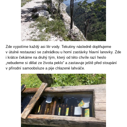
Zde vypotíme každý asi litr vody. Tekutiny následně doplňujeme
v útulné restauraci se zahrádkou u horní zastávky hlavní lanovky. Zde
i krátce čekáme na druhý tým, který od této chvíle razí heslo
„nebudeme si dělat ze života peklo“ a zastavuje ještě před stoupání
v přírodní samoobsluze a pije chlazené lahváče.